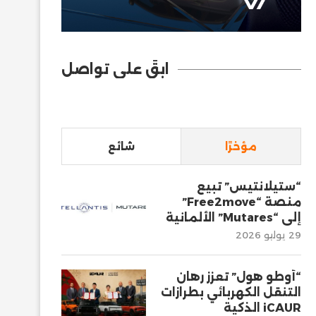
ابقَ على تواصل
مؤخرًا
شائع
“ستيلانتيس” تبيع
منصة “Free2move”
إلى “Mutares” الألمانية
29 يوليو 2026
“أوطو هول” تعزز رهان
التنقل الكهربائي بطرازات
iCAUR الذكية