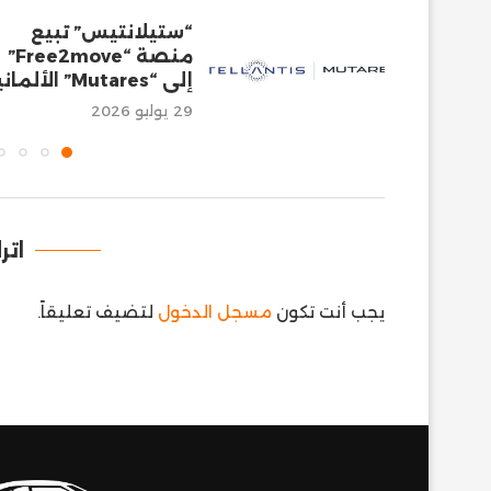
“ستيلانتيس” تبيع
منصة “Free2move”
إلى “Mutares” الألمانية
29 يوليو 2026
اتر
يجب أنت تكون
مسجل الدخول
لتضيف تعليقاً.