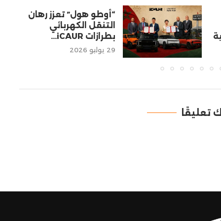
“أوطو هول” تعزز رهان
التنقل الكهربائي
بطرازات iCAUR...
29 يوليو 2026
ك تعليقًا