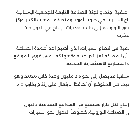
لفية اجتماع لجنة الصناعة التابعة للجمعية الإسبانية
 السيارات في جنوب أوروبا ومنطقة المغرب الكبير. وركز
 الأوروبية، إلى جانب تقديرات الإنتاج في الدول ذات
لمغرب.
ناعية في قطاع السيارات، الذي أصبح أحد أعمدة الصناعة
ى أن المملكة تعزز تدريجياً موقعها كمنافس قوي للمواقع
المشاريع الاستثمارية الجديدة.
وتشير توقعات الجمعية إلى أن إنتاج السيارات في إسبانيا قد يصل إلى نحو 2.3 مليون وحدة خلال 2026، وهو
رقم أقل من مستويات ما قبل جائحة “كوفيد-19″، فيما من المتوقع أن تحافظ البرتغال على إنتاج يقارب 310
لإنتاج لكل طراز ومصنع في المواقع الصناعية بالدول
 الصناعة الأوروبية، خصوصاً التحول نحو السيارات