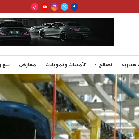
 هيبريد
نصائح
تأمينات وتمويلات
معارض
بيع 