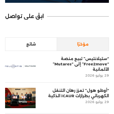
ابقَ على تواصل
مؤخرًا
شائع
“ستيلانتيس” تبيع منصة
“Free2move” إلى “Mutares”
الألمانية
29 يوليو 2026
“أوطو هول” تعزز رهان التنقل
الكهربائي بطرازات iCAUR الذكية
29 يوليو 2026