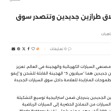
بإطلاق طرازين جديدين وتتصدر سوق
هدات
0 تعليقات
0
م من أكبر مصنعي السيارات الكهربائية والهجينة في العالم، تعزيز
حضورها في السوق المغربية من خلال إطلاق طرازين جديدين هما “سيلايون 5″ الهجينة القابلة للشحن و”إيفو
طموحات المتزايدة للعلامة داخل سوق السيارات الجديدة
رة BYD المغرب، أن الطرازين الجديدين يندرجان ضمن استراتيجية توسيع التشكيلة
سيارات من النماذج الحضرية إلى السيارات الرياضية
متعددة الاستعمالات. وينطلق سعر “سيلايون 5” من 299 ألف درهم، معتمدا على تقنية Blade Battery