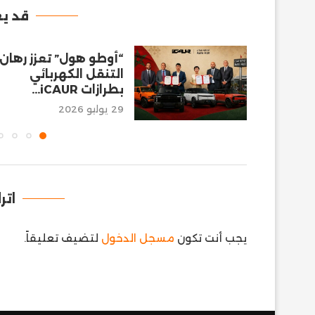
قد يع
“أوطو هول” تعزز رهان
التنقل الكهربائي
بطرازات iCAUR...
29 يوليو 2026
اتر
يجب أنت تكون
مسجل الدخول
لتضيف تعليقاً.