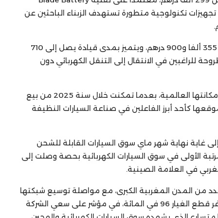
 تجهيزات تكنولوجية متطورة تستهدف الزبناء الباحثين عن
أما الطراز الكهربائي “إيفو إيفولوشن”، فينطلق من 355 ألفا و900 درهم، ويتميز بمدى قيادة يصل إلى 710
روحة للراغبين في الانتقال إلى التنقل الكهربائي دون
ويأتي هذا التوسع في وقت تواصل فيه BYD تعزيز مكانتها العالمية، بعدما تمكنت خلال سنة 2025 من بيع
لتؤكد موقعها كأحد أبرز الفاعلين في صناعة السيارات النظيفة
ى غاية نهاية شهر ماي سوق السيارات القابلة للشحن
، كما احتلت المرتبة الأولى في سوق السيارات الكهربائية بحصة وصلت إلى
 على عدد من المدن المغربية الكبرى، مع مواصلة توسيع شبكتها
التجارية وخدمات ما بعد البيع، حيث بلغت نسبة توفر قطع الغيار 96 في المائة، في مؤشر على سعي الشركة
متسارع الذي يشهده سوق السيارات الكهربائية والهجين