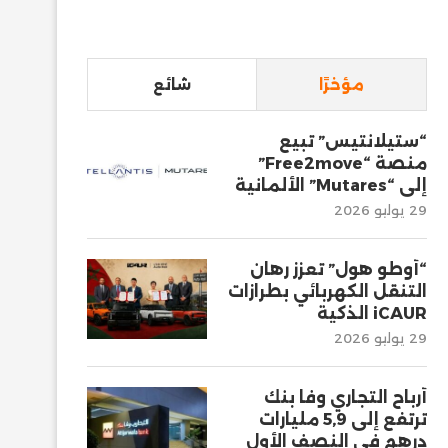
مؤخرًا
شائع
“ستيلانتيس” تبيع
منصة “Free2move”
إلى “Mutares” الألمانية
29 يوليو 2026
“أوطو هول” تعزز رهان
التنقل الكهربائي بطرازات
iCAUR الذكية
29 يوليو 2026
أرباح التجاري وفا بنك
ترتفع إلى 5,9 مليارات
درهم في النصف الأول