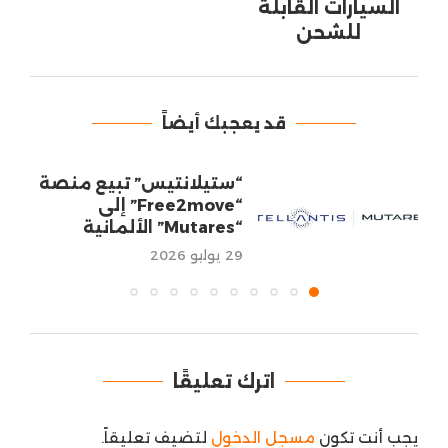
السيارات القابلة
للشحن
قد يعجبك أيضاً
“ستيلانتيس” تبيع منصة
“Free2move” إلى
“Mutares” الألمانية
29 يوليو 2026
اترك تعليقًا
يجب أنت تكون
مسجل الدخول
لتضيف تعليقاً.