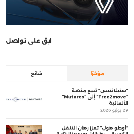
ابقَ على تواصل
مؤخرًا
شائع
“ستيلانتيس” تبيع منصة
“Free2move” إلى “Mutares”
الألمانية
29 يوليو 2026
“أوطو هول” تعزز رهان التنقل