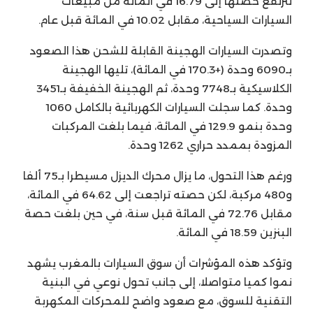
لترتفع حصتها إلى 16.79 في المائة من مبيعات
السيارات السياحية، مقابل 10.02 في المائة قبل عام.
وتصدرت السيارات الهجينة القابلة للشحن هذا الصعود
بـ6090 وحدة (+170.3 في المائة)، تليها الهجينة
الكلاسيكية بـ7748 وحدة، ثم الهجينة الخفيفة بـ3451
وحدة. كما سجلت السيارات الكهربائية بالكامل 1060
وحدة بنمو 129.9 في المائة، فيما بلغت المركبات
المزودة بممدد حراري 1262 وحدة.
ورغم هذا التحول، ما يزال محرك الديزل مسيطرا بـ75 ألفا
و480 مركبة، لكن حصته تراجعت إلى 64.62 في المائة،
مقابل 72.76 في المائة قبل سنة، في حين بلغت حصة
البنزين 18.59 في المائة.
وتؤكد هذه المؤشرات أن سوق السيارات بالمغرب يشهد
نموا كميا متواصلا، إلى جانب تحول نوعي في البنية
التقنية للسوق، مع صعود واضح للمحركات المكهربة