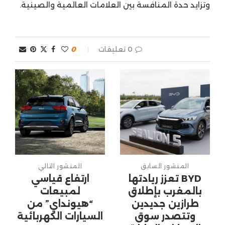
وتزايد حدة المنافسة بين العلامات العالمية والصينية.
0 تعليقات
0
المنشور السابق
المنشور التالي
BYD تعزز ريادتها
ارتفاع قياسي
بالمغرب بإطلاق
لمبيعات
طرازين جديدين
“هيونداي” من
وتتصدر سوق
السيارات الكهربائية