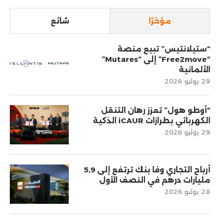
مؤخرًا
شائع
“ستيلانتيس” تبيع منصة
“Free2move” إلى “Mutares”
الألمانية
29 يوليو 2026
“أوطو هول” تعزز رهان التنقل
الكهربائي بطرازات iCAUR الذكية
29 يوليو 2026
أرباح التجاري وفا بنك ترتفع إلى 5,9
مليارات درهم في النصف الأول
28 يوليو 2026