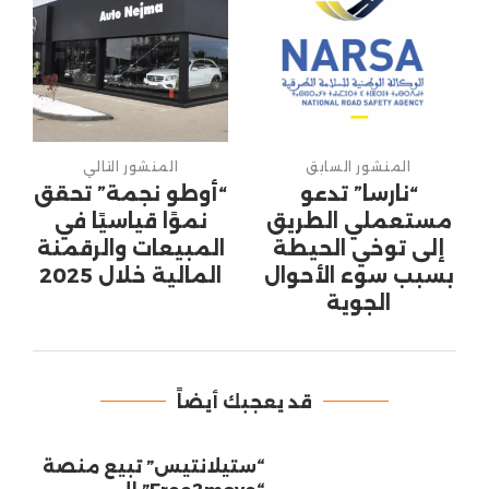
المنشور السابق
المنشور التالي
“نارسا” تدعو
“أوطو نجمة” تحقق
مستعملي الطريق
نموًا قياسيًا في
إلى توخي الحيطة
المبيعات والرقمنة
بسبب سوء الأحوال
المالية خلال 2025
الجوية
قد يعجبك أيضاً
“ستيلانتيس” تبيع منصة