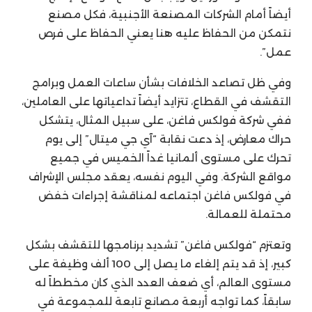
أيضاً أمام الشركات المصنعة الأجنبية، فكل مصنع
نتمكن من الحفاظ عليه هنا يعني الحفاظ على فرص
عمل”.
وفي ظل تصاعد الخلافات بشأن ساعات العمل وبرامج
التقشف في القطاع، تتزايد أيضاً تداعياتها على العاملين،
ففي شركة فولكس فاغن، على سبيل المثال، يتشكل
حراك معارض، إذ دعت نقابة “آي جي ميتال” إلى يوم
تحرك على مستوى ألمانيا غداً الخميس في جميع
مواقع الشركة. وفي اليوم نفسه، يعقد مجلس الإشراف
في فولكس فاغن اجتماعه لمناقشة إجراءات خفض
محتملة للعمالة.
وتعتزم “فولكس فاغن” تشديد برنامجها للتقشف بشكل
كبير، إذ قد يتم إلغاء ما يصل إلى 100 ألف وظيفة على
مستوى العالم، أي ضعف العدد الذي كان مخططاً له
سابقاً، كما تواجه أربعة مصانع تابعة للمجموعة في