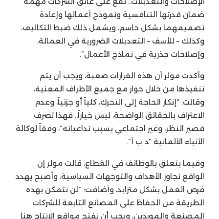
الإصلاحات والتعديلات.. تقع على عاتق الشركات مهمة
ضمان قدرتها التنافسية ونموذج أعمالها وإعادة
تصميمهما بشكل حاسم، ويشمل ذلك ضبط التكاليف،
وكذلك – للأسف – التعديلات الضرورية في العمالة،
وإصلاحات جذرية في نماذج الأعمال”.
وأكدت مولر أن هذه القرارات صعبة، ويجب أن يتم
تنفيذها من خلال حوار مع جميع الأطراف المعنية،
وقالت: “إنكار الحاجة إلى التحرك، كلياً أو جزئياً، وعدم
الاعتراف بالحقائق الواضحة، ليس خياراً.. فهذا تصرف
قصير النظر، وغير اجتماعي بسبب تداعياته”، وفقاً لوكالة
الأنباء الألمانية “د ب أ”.
وفيما يتعلق بالوظائف في القطاع، قالت مولر إن
الواقع تجاوز الأهداف والتوجهات السياسية، وأصبح يهدد
فرص العمل بشكل متزايد، وأضافت: “لن نتمكن بهذه
الطريقة من الحفاظ على المصانع التابعة للشركات
المصنعة والموردين، ويجب أن نفتح مواقع الإنتاج هنا