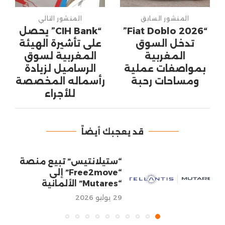
المنشور السابق
المنشور التالي
“Fiat Doblo 2026”
“CIH Bank” يحصل
تدخل السوق
على تأشيرة الهيئة
المغربية
المغربية لسوق
بمواصفات عملية
الرساميل لزيادة
ومساحات رحبة
رأسماله المخصصة
للأجراء
قد يعجبك أيضاً
“ستيلانتيس” تبيع منصة
“Free2move” إلى
“Mutares” الألمانية
29 يوليو 2026