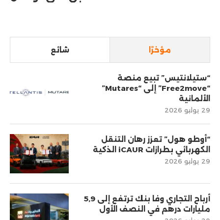
مؤخرًا
شائع
“ستيلانتيس” تبيع منصة
“Free2move” إلى “Mutares”
الألمانية
29 يوليو 2026
“أوطو هول” تعزز رهان التنقل
الكهربائي بطرازات iCAUR الذكية
29 يوليو 2026
أرباح التجاري وفا بنك ترتفع إلى 5,9
مليارات درهم في النصف الأول