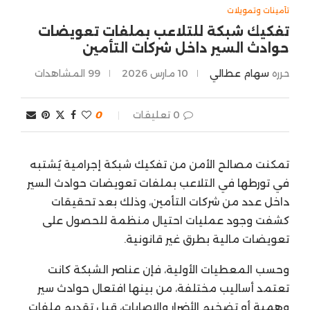
تأمينات وتمويلات
تفكيك شبكة للتلاعب بملفات تعويضات
حوادث السير داخل شركات التأمين
حرره
سهام عطالي
10 مارس 2026
99
المشاهدات
0 تعليقات
0
تمكنت مصالح الأمن من تفكيك شبكة إجرامية يُشتبه
في تورطها في التلاعب بملفات تعويضات حوادث السير
داخل عدد من شركات التأمين، وذلك بعد تحقيقات
كشفت وجود عمليات احتيال منظمة للحصول على
تعويضات مالية بطرق غير قانونية.
وحسب المعطيات الأولية، فإن عناصر الشبكة كانت
تعتمد أساليب مختلفة، من بينها افتعال حوادث سير
وهمية أو تضخيم الأضرار والإصابات، قبل تقديم ملفات