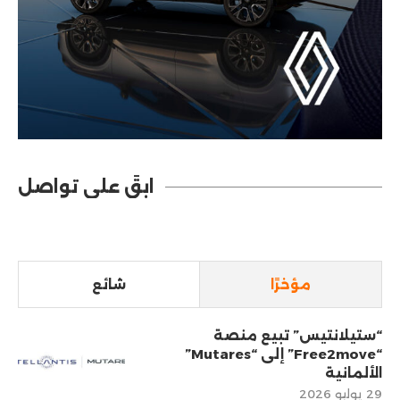
ابقَ على تواصل
مؤخرًا
شائع
“ستيلانتيس” تبيع منصة
“Free2move” إلى “Mutares”
الألمانية
29 يوليو 2026