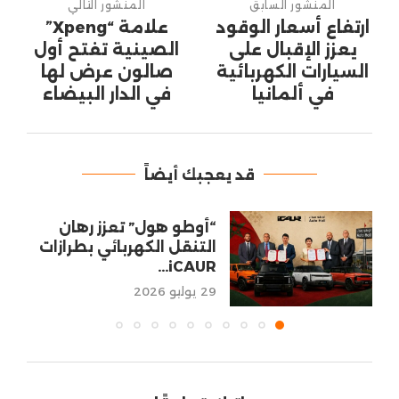
المنشور السابق
المنشور التالي
ارتفاع أسعار الوقود
علامة “Xpeng”
يعزز الإقبال على
الصينية تفتح أول
السيارات الكهربائية
صالون عرض لها
في ألمانيا
في الدار البيضاء
قد يعجبك أيضاً
“أوطو هول” تعزز رهان
التنقل الكهربائي بطرازات
iCAUR...
29 يوليو 2026