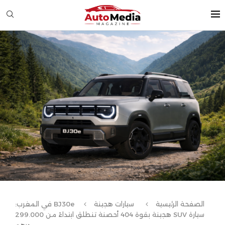
الصفحة الرئيسية
سيارات هجينة
BJ30e في المغرب:
سيارة SUV هجينة بقوة 404 أحصنة تنطلق ابتداءً من 299.000
درهم