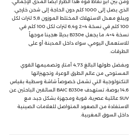
ومن بين أبرز نقاط قوة هذا الطراز أيضاً المدى الإجمالي،
الذي يصل إلى 1000 كلم دون الحاجة إلى شحن خارجي.
ويبلغ معدل الاستهلاك المختلط الموزون 5,8 لترات لكل
100 كلم في نسخة 4×2 و6,4 لترات لكل 100 كلم في
نسخة 4×4، ما يجعل BJ30e بديلاً هجينا موجهاً
للاستعمال اليومي، سواء داخل المدينة أو على
الطرقات.
وبفضل طولها البالغ 4,73 أمتار، وتصميمها القوي
المستوحى من عالم الطرق الوعرة، وتجهيزاتها
التكنولوجية التي تشمل خصوصاً شاشة وسطية بقياس
14,6 بوصة، تستهدف BAIC BJ30e السائقين الباحثين عن
SUV عائلية عصرية، قوية ومجهزة بشكل جيد، مع
الاستفادة من الصعود المتواصل للعلامات الصينية
داخل السوق المغربية.