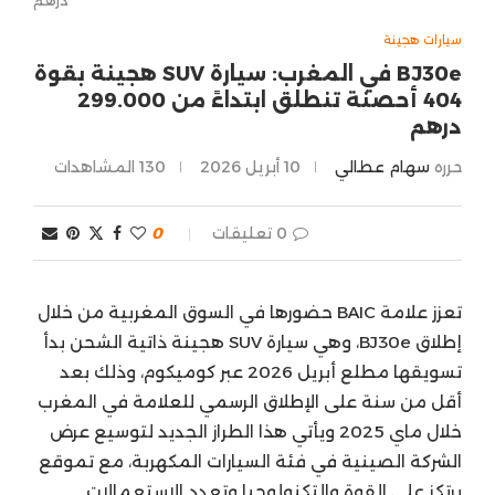
سيارات هجينة
BJ30e في المغرب: سيارة SUV هجينة بقوة
404 أحصنة تنطلق ابتداءً من 299.000
درهم
حرره
سهام عطالي
10 أبريل 2026
130
المشاهدات
0 تعليقات
0
تعزز علامة BAIC حضورها في السوق المغربية من خلال
إطلاق BJ30e، وهي سيارة SUV هجينة ذاتية الشحن بدأ
تسويقها مطلع أبريل 2026 عبر كوميكوم، وذلك بعد
أقل من سنة على الإطلاق الرسمي للعلامة في المغرب
خلال ماي 2025 ويأتي هذا الطراز الجديد لتوسيع عرض
الشركة الصينية في فئة السيارات المكهربة، مع تموقع
يرتكز على القوة والتكنولوجيا وتعدد الاستعمالات.