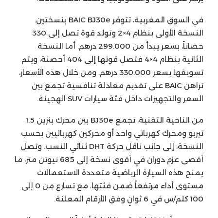
في السوق المغربية، تتوفر BAIC BJ30e بنسختين.
النسخة الأولى بنظام 4×2 وتولد قوة تصل إلى 330
حصاناً، بسعر يبدأ من 299.000 درهم. أما النسخة
الثانية بنظام 4×4 فتصل قوتها إلى 404 أحصنة، ويتم
تسويقها بسعر 330.000 درهم. ومن خلال هذه الأسعار،
تراهن BAIC على تقديم معادلة تنافسية تجمع بين
السعر والتجهيزات داخل فئة سيارات SUV الهجينة.
من الناحية التقنية، تجمع BJ30e بين محرك بنزين 1.5
تيربو ومحرك كهربائي واحد أو محركين كهربائيين بحسب
النسخة، إلى جانب ناقل حركة DHT ثنائي النسب. وتصل
أقصى عزم دوران في أقوى نسخة إلى 685 نيوتن متر، ما
يمنح هذه السيارة الرياضية متعددة الاستعمالات
مستوى أداء مرتفعاً ضمن فئتها، مع تسارع من 0 إلى
100 كلم/س في 6 ثوانٍ وفق الأرقام المعلنة.