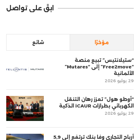
ابقَ على تواصل
مؤخرًا
شائع
“ستيلانتيس” تبيع منصة
“Free2move” إلى “Mutares”
الألمانية
29 يوليو 2026
“أوطو هول” تعزز رهان التنقل
الكهربائي بطرازات iCAUR الذكية
29 يوليو 2026
أرباح التجاري وفا بنك ترتفع إلى 5,9