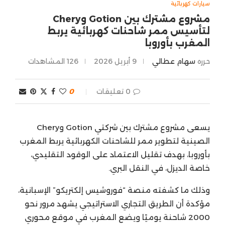
سيارات كهربائية
مشروع مشترك بين Gotion وChery
لتأسيس ممر شاحنات كهربائية يربط
المغرب بأوروبا
حرره
سهام عطالي
9 أبريل 2026
126
المشاهدات
0 تعليقات
0
يسعى مشروع مشترك بين شركتي Gotion وChery
الصينية لتطوير ممر للشاحنات الكهربائية يربط المغرب
بأوروبا، بهدف تقليل الاعتماد على الوقود التقليدي،
خاصة الديزل، في النقل البري.
وذلك ما كشفته منصة “فوروشيس إلكتريكو” الإسبانية،
مؤكدة أن الطريق التجاري الاستراتيجي يشهد مرور نحو
2000 شاحنة يوميًا ويضع المغرب في موقع محوري