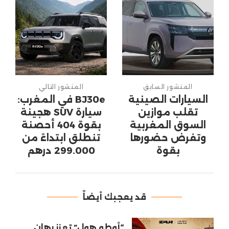
المنشور السابق
المنشور التالي
السيارات الصينية
BJ30e في المغرب:
تقلب موازين
سيارة SUV هجينة
السوق المغربية
بقوة 404 أحصنة
وتفرض حضورها
تنطلق ابتداءً من
بقوة
299.000 درهم
قد يعجبك أيضاً
“أوطو هول” تعزز رهان