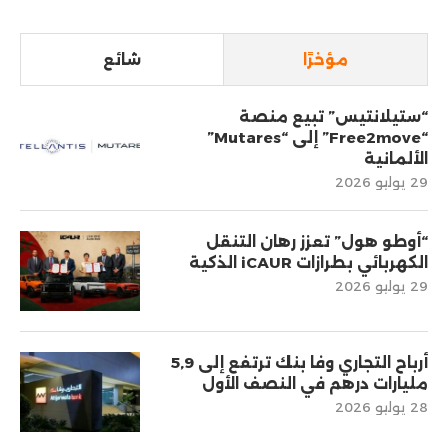
مؤخرًا
شائع
“ستيلانتيس” تبيع منصة
“Free2move” إلى “Mutares”
الألمانية
29 يوليو 2026
“أوطو هول” تعزز رهان التنقل
الكهربائي بطرازات iCAUR الذكية
29 يوليو 2026
أرباح التجاري وفا بنك ترتفع إلى 5,9
مليارات درهم في النصف الأول
28 يوليو 2026