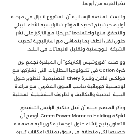
نظرا لقربه من أوروبا.
وتابعت المنصة الإسبانية أن المشروع لا يزال في مرحلة
أولية، حيث يتم تحديد المؤشرات الرئيسية للأداء البيئي
والتحقق منها واعتمادها تدريجيًا، مع التركيز على نشر
حلول نقل أنظف بما يتماشى مع استراتيجية تحديث
الشبكة اللوجستية وتقليل الانبعاثات في البلاد.
وواصلت “فوروشيس إلكتريكو” أن المبادرة تجمع بين
خبرة Gotion في تكنولوجيا البطاريات، التي تشاركها مع
فولكس فاغن، وقدرة Chery التصنيعية، لتطوير حلول
لوجستية كهربائية تناسب السوق المغربي، مع مراعاة
البنية التحتية والتكاليف والظروف التشغيلية المحلية.
وذكر المصدر عينه أن فيل جنكينز، الرئيس التنفيذي
لشركة Green Power Morocco Holding، أوضح أن
التعاون يتيح إنشاء حلول لوجستية كهربائية مصممة
خصيصا لكل منطقة، في سوق يمتلك إمكانات كبيرة