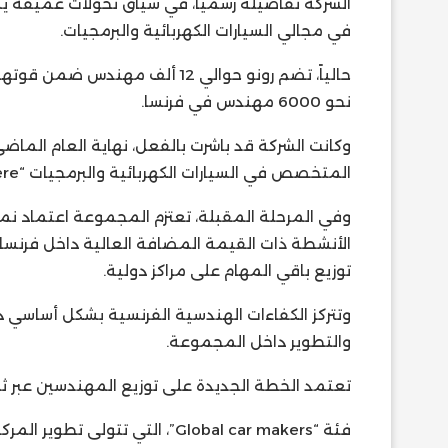
الشركة تفاصيله رسمياً، في سياق تحولات عميقة 
في مجالي السيارات الكهربائية والبرمجيات.
نحو 6000 مهندس في فرنسا.
وكانت الشركة قد باشرت بالفعل، نهاية العام الماض
المتخصص في السيارات الكهربائية والبرمجيات “Ampère” وباقي هياكلها المركزية.
وفي المرحلة المقبلة، تعتزم المجموعة اعتماد ن
الأنشطة ذات القيمة المضافة العالية داخل فرنسا
توزيع باقي المهام على مراكز دولية.
والتطوير داخل المجموعة.
تعتمد الخطة الجديدة على توزيع المهندسين عبر ثل
فئة “Global car makers”، التي تتولى تطوير المركبات بشكل كامل، وتنتشر في فرنسا ورومانيا والهند.