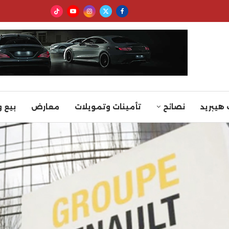
 هيبريد
نصائح
تأمينات وتمويلات
معارض
بيع 