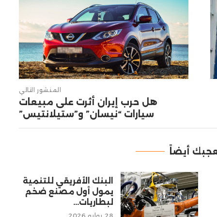
المنشور التالي
هل حرب إيران أثرت على مبيعات
سيارات “نيسان” و”ستيلانتيس”
جبك أيضاً
البنك الأفريقي للتنمية
يمول أول مصنع ضخم
لبطاريات...
28 يوليو 2026