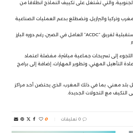
متمركزة في كوريا الجنوبية، والتي تشتغل على تكييف النماذج انطلاقاً من
 في إسبانيا والمغرب وتركيا والبرازيل، وتضطلع بدعم العمليات الصناعية
وفي المقابل، لم تكشف الشركة بعد عن الرؤية المستقبلية لفريق “ACDC” العامل في الصين، رغم دوره البارز
 اللجوء إلى تسريحات جماعية مباشرة، مفضلة اعتماد
عادة التأهيل المهني، وتطوير المهارات، إضافة إلى برامج
بلد معني، بما في ذلك المغرب، الذي يحتضن أحد مراكز
0 تعليقات
0