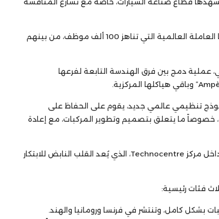
يشهدها قطاع صناعة السيارات، خاصة مع تسارع المنافسة
حالياً، تضم رونو حوالي 12 ألف مهندس ضمن قوتها العاملة العالمية التي تناهز 100 ألف موظف، من بينهم
ي، عملية دمج بين فرق الهندسة التابعة لفرعها
موذج تنظيمي عالمي جديد، يقوم على الحفاظ على
، خصوصاً ما يتعلق بتصميم وتطوير المركبات، مع إعادة
وتتركز الكفاءات الهندسية الفرنسية بشكل أساسي داخل مركز Technocentre، الذي يُعد القلب النابض للابتكار
اث فئات رئيسية: