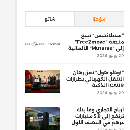
مؤخرًا
شائع
“ستيلانتيس” تبيع
منصة “Free2move”
إلى “Mutares” الألمانية
29 يوليو 2026
“أوطو هول” تعزز رهان
التنقل الكهربائي بطرازات
iCAUR الذكية
29 يوليو 2026
أرباح التجاري وفا بنك
ترتفع إلى 5,9 مليارات
درهم في النصف الأول
28 يوليو 2026