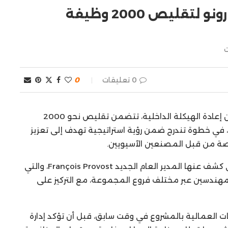
المغرب ضمن خطة مجموعة رونو لتقليص 2000 وظيفة
0 تعليقات
0
تستعد مجموعة Renault لإطلاق مرحلة جديدة من إعادة الهيكلة الداخلية، تتضمن تقليص نحو 2000
في خطوة تندرج ضمن رؤية استراتيجية تهدف إلى تعزيز
صة من قبل المصنعين الآسيويين.
ويأتي هذا التوجه في إطار خطة “FutuReady”، التي كشف عنها المدير العام الجديد François Provost، والتي
ائة من وظائف المهندسين عبر مختلف فروع المجموعة، مع التركيز على
ت العمالية بالمشروع في وقت سابق، قبل أن تؤكد إدارة