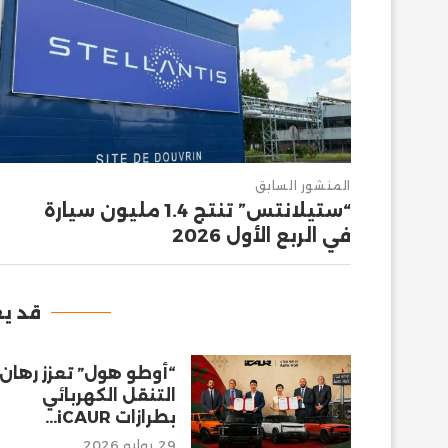
المنشور السابق
“ستيلانتس” تنتج 1.4 مليون سيارة
في الربع الأول 2026
قد يع
“أوطو هول” تعزز رهان
التنقل الكهربائي
بطرازات iCAUR...
29 يوليو 2026