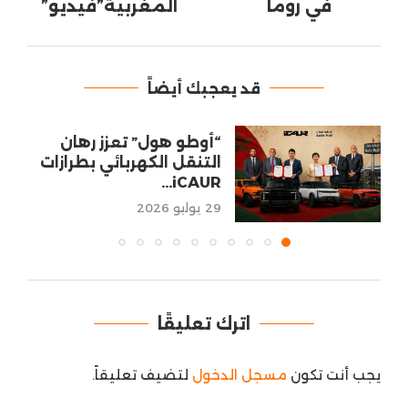
في روما
المغربية”فيديو”
قد يعجبك أيضاً
“أوطو هول” تعزز رهان
التنقل الكهربائي بطرازات
iCAUR...
29 يوليو 2026
اترك تعليقًا
يجب أنت تكون
مسجل الدخول
لتضيف تعليقاً.