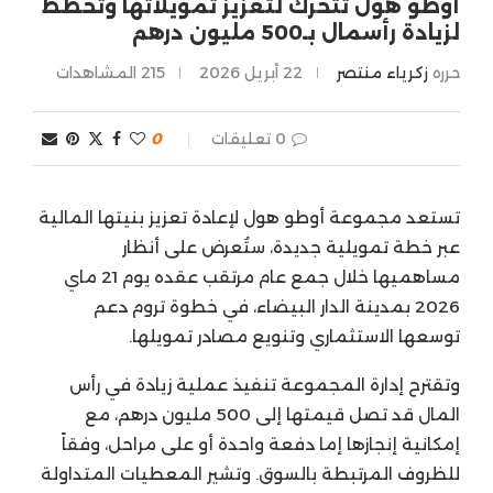
أوطو هول تتحرك لتعزيز تمويلاتها وتخطط
لزيادة رأسمال بـ500 مليون درهم
حرره
زكرياء منتصر
22 أبريل 2026
215
المشاهدات
0 تعليقات
0
تستعد مجموعة أوطو هول لإعادة تعزيز بنيتها المالية
عبر خطة تمويلية جديدة، ستُعرض على أنظار
مساهميها خلال جمع عام مرتقب عقده يوم 21 ماي
2026 بمدينة الدار البيضاء، في خطوة تروم دعم
توسعها الاستثماري وتنويع مصادر تمويلها.
وتقترح إدارة المجموعة تنفيذ عملية زيادة في رأس
المال قد تصل قيمتها إلى 500 مليون درهم، مع
إمكانية إنجازها إما دفعة واحدة أو على مراحل، وفقاً
للظروف المرتبطة بالسوق. وتشير المعطيات المتداولة