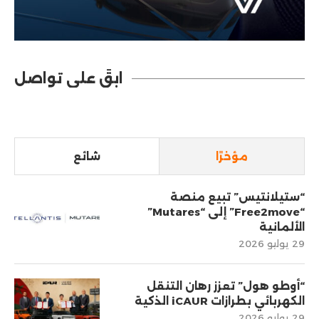
ابقَ على تواصل
مؤخرًا
شائع
“ستيلانتيس” تبيع منصة
“Free2move” إلى “Mutares”
الألمانية
29 يوليو 2026
“أوطو هول” تعزز رهان التنقل
الكهربائي بطرازات iCAUR الذكية
29 يوليو 2026