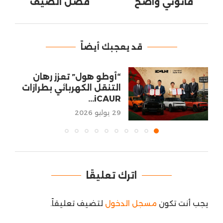
قانوني واضح
فصل الصيف
قد يعجبك أيضاً
“أوطو هول” تعزز رهان
التنقل الكهربائي بطرازات
iCAUR...
29 يوليو 2026
اترك تعليقًا
يجب أنت تكون
مسجل الدخول
لتضيف تعليقاً.