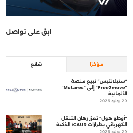
ابقَ على تواصل
مؤخرًا
شائع
“ستيلانتيس” تبيع منصة
“Free2move” إلى “Mutares”
الألمانية
29 يوليو 2026
“أوطو هول” تعزز رهان التنقل
الكهربائي بطرازات iCAUR الذكية
29 يوليو 2026