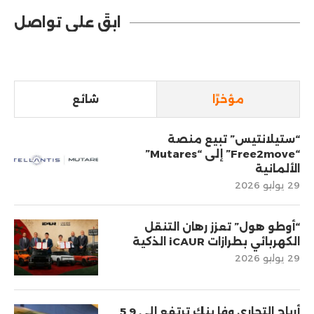
ابقَ على تواصل
مؤخرًا
شائع
“ستيلانتيس” تبيع منصة
“Free2move” إلى “Mutares”
الألمانية
29 يوليو 2026
“أوطو هول” تعزز رهان التنقل
الكهربائي بطرازات iCAUR الذكية
29 يوليو 2026
أرباح التجاري وفا بنك ترتفع إلى 5,9