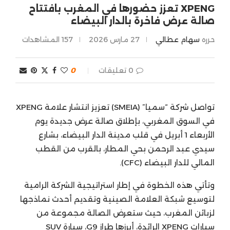
XPENG تعزز حضورها في المغرب بافتتاح
صالة عرض فاخرة بالدار البيضاء
حرره
سهام عطالي
27 مارس 2026
157
المشاهدات
0 تعليقات
0
تواصل شركة “سميا” (SMEIA) تعزيز انتشار علامة XPENG
في السوق المغربي، بإطلاق صالة عرض جديدة يوم
الأربعاء 1 أبريل في قلب مدينة الدار البيضاء، بشارع
سيدي عبد الرحمن بحي المطار، بالقرب من القطب
المالي للدار البيضاء (CFC).
وتأتي هذه الخطوة في إطار استراتيجية الشركة الرامية
لتوسيع شبكة العلامة الصينية وتقديم أحدث نماذجها
لزبائن المغرب، حيث ستعرض الصالة مجموعة من
سيارات XPENG الرائدة، أبرزها طراز G9، سيارة SUV