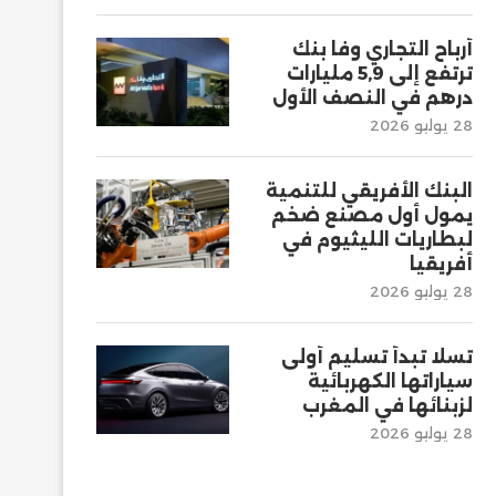
أرباح التجاري وفا بنك
ترتفع إلى 5,9 مليارات
درهم في النصف الأول
28 يوليو 2026
البنك الأفريقي للتنمية
يمول أول مصنع ضخم
لبطاريات الليثيوم في
أفريقيا
28 يوليو 2026
تسلا تبدأ تسليم أولى
سياراتها الكهربائية
لزبنائها في المغرب
28 يوليو 2026
“سنلام المغرب” تكشف
هيكلة مساهميها
الجديدة بعد الاندماج...