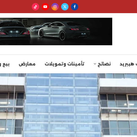
 هيبريد
نصائح
تأمينات وتمويلات
معارض
بيع 