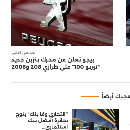
المنشور التالي
بيجو تعلن عن محرك بنزين جديد
“تيربو 100” على طرازَي 208 و2008
جبك أيضاً
“التجاري وفا بنك” يتوج
بجائزة أفضل بنك
استثماري...