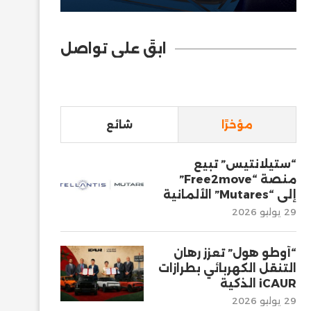
ابقَ على تواصل
مؤخرًا
شائع
“ستيلانتيس” تبيع
منصة “Free2move”
إلى “Mutares” الألمانية
29 يوليو 2026
“أوطو هول” تعزز رهان
التنقل الكهربائي بطرازات
iCAUR الذكية
29 يوليو 2026